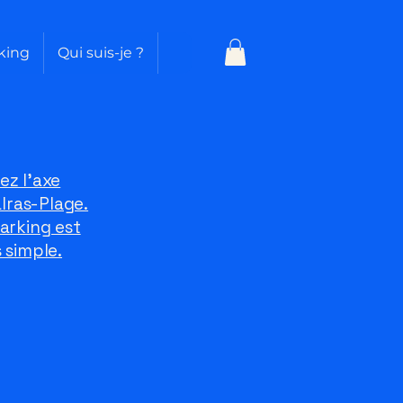
king
Qui suis-je ?
ez l'axe
alras-Plage.
arking est
 simple.