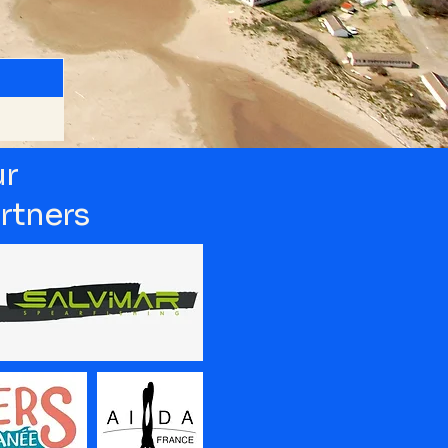
r
rtners